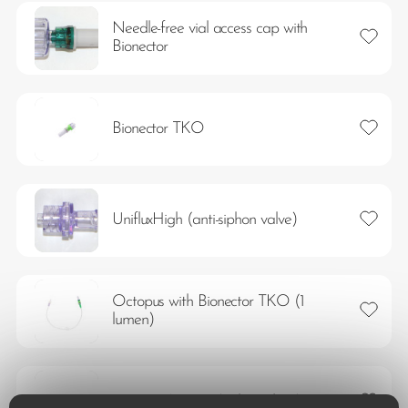
Needle-free vial access cap with
Lägg ti
Bionector
Lägg ti
Bionector TKO
Lägg ti
UnifluxHigh (anti-siphon valve)
Octopus with Bionector TKO (1
Lägg ti
lumen)
Lägg ti
Connect-A-Set 3 (with Vadsite)