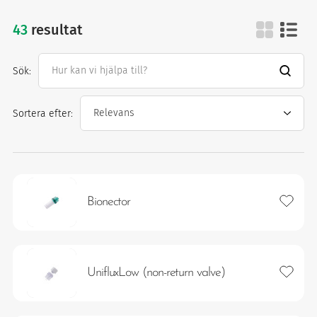
43
resultat
infusion therapy
ter
Sök:
Sortera efter:
Lägg ti
Bionector
imism och humanism.
Lägg ti
UnifluxLow (non-return valve)