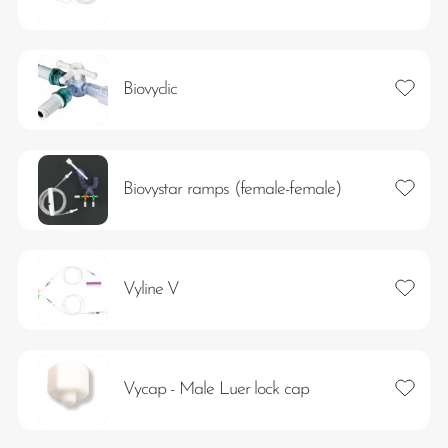
Lägg ti
Biovyclic
Lägg ti
Biovystar ramps (female-female)
Lägg ti
Vyline V
Lägg ti
Vycap - Male Luer lock cap