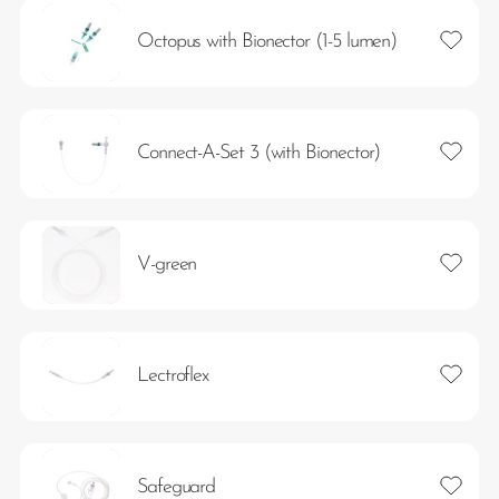
Lägg ti
Octopus with Bionector (1-5 lumen)
Lägg ti
Connect-A-Set 3 (with Bionector)
Lägg ti
V-green
Lägg ti
Lectroflex
Lägg ti
Safeguard