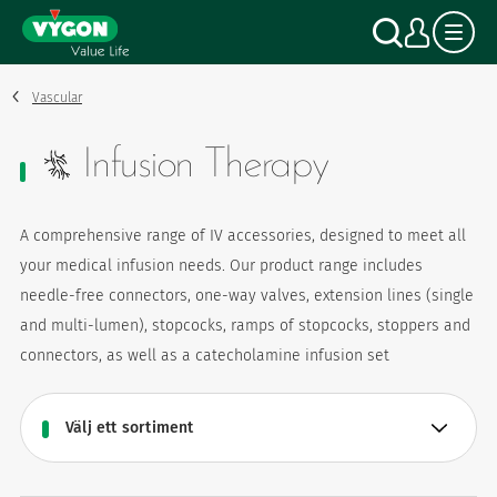
Cookie- hanteringspanel
Hoppa
Sök
Mitt
till
huvudinnehåll
Vascular
Infusion Therapy
A comprehensive range of IV accessories, designed to meet all
your medical infusion needs. Our product range includes
needle-free connectors, one-way valves, extension lines (single
and multi-lumen), stopcocks, ramps of stopcocks, stoppers and
connectors, as well as a catecholamine infusion set