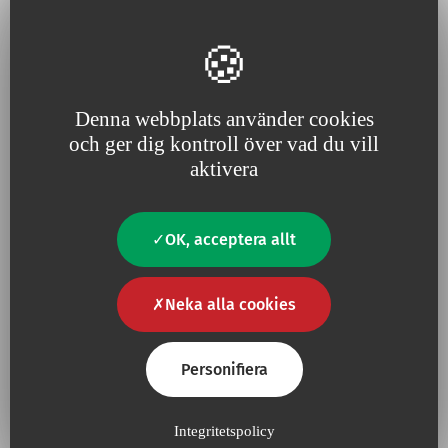
Lägg ti
Lectrocath
Denna webbplats använder cookies
och ger dig kontroll över vad du vill
aktivera
Lägg ti
Protect-A-Line
OK, acceptera allt
Lägg ti
Vadvyclic
Neka alla cookies
Personifiera
Lägg ti
Biovystar ramps (male-female)
Integritetspolicy