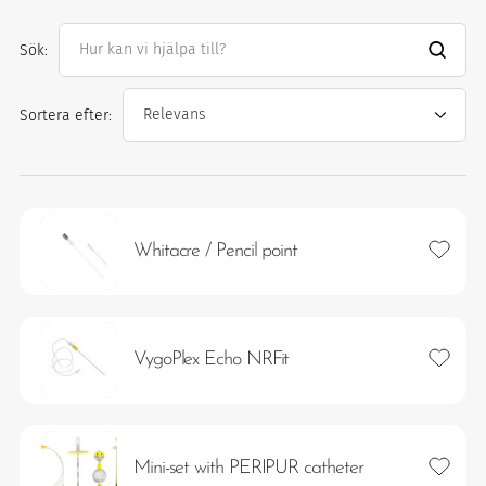
Sök:
ter
Sortera efter:
Lägg ti
Whitacre / Pencil point
imism och humanism.
Lägg ti
VygoPlex Echo NRFit
Lägg ti
Mini-set with PERIPUR catheter