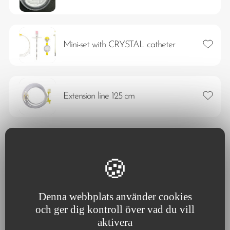
Lägg ti
Mini-set with CRYSTAL catheter
Lägg ti
Extension line 125 cm
Lägg ti
3-way stopcock
Denna webbplats använder cookies
Lägg ti
Vyflex
och ger dig kontroll över vad du vill
aktivera