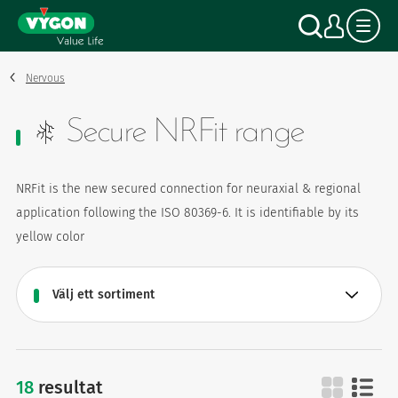
Cookie- hanteringspanel
Hoppa
Sök
Mitt
till
huvudinnehåll
Nervous
Secure NRFit range
NRFit is the new secured connection for neuraxial & regional
application following the ISO 80369-6. It is identifiable by its
yellow color
18
resultat
secure nrfit range