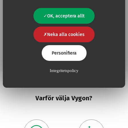
Lägg ti
Drawing up Needle
OK, acceptera allt
Neka alla cookies
Lägg ti
Drawing up needle
Personifiera
Integritetspolicy
Varför välja Vygon?