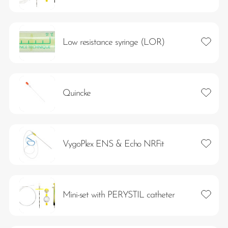
Lägg ti
Low resistance syringe (LOR)
Lägg ti
Quincke
Lägg ti
VygoPlex ENS & Echo NRFit
Lägg ti
Mini-set with PERYSTIL catheter