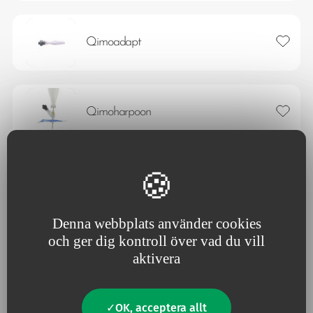
Lägg ti
Qimoadapt
Lägg ti
Qimoharpoon
Qimoprime + Qimomale +
Lägg ti
Qimofemale
Denna webbplats använder cookies
och ger dig kontroll över vad du vill
Lägg ti
Qimotransfer
aktivera
OK, acceptera allt