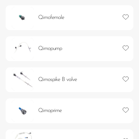
Lägg ti
Qimofemale
Lägg ti
Qimopump
Lägg ti
Qimospike B valve
Lägg ti
Qimoprime