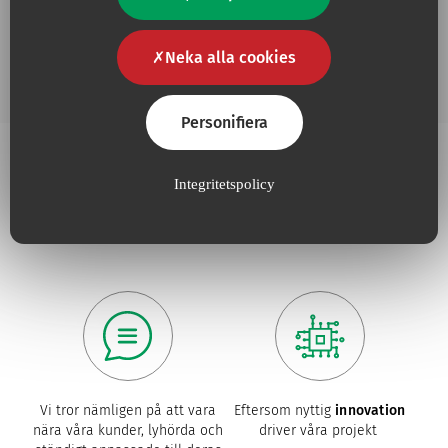
Lägg ti
Runqiang Elastomeric Pumps
Neka alla cookies
Personifiera
Integritetspolicy
Varför välja Vygon?
Vi tror nämligen på att vara
Eftersom nyttig
innovation
nära våra kunder, lyhörda och
driver våra projekt