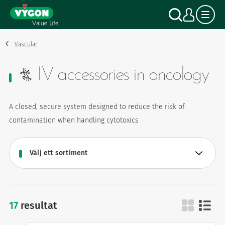
Cookie- hanteringspanel
Hoppa
Sök
Mitt
till
huvudinnehåll
Vascular
IV accessories in oncology
A closed, secure system designed to reduce the risk of
contamination when handling cytotoxics
17
resultat
iv accessories in oncology