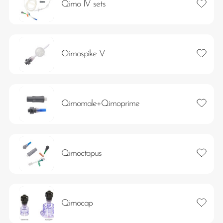
Lägg ti
Qimo IV sets
Lägg ti
Qimospike V
Lägg ti
Qimomale+Qimoprime
Lägg ti
Qimoctopus
Lägg ti
Qimocap