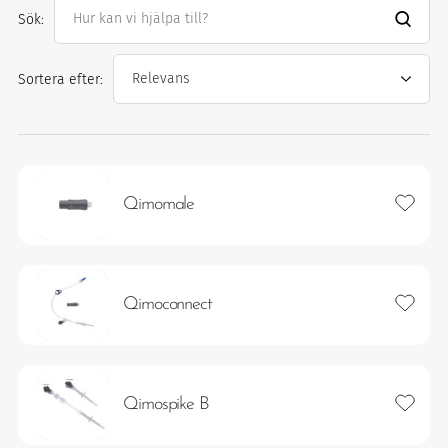
Sök:
ter
Sortera efter:
Lägg ti
Qimomale
Lägg ti
Qimoconnect
imism och humanism.
Lägg ti
Qimospike B