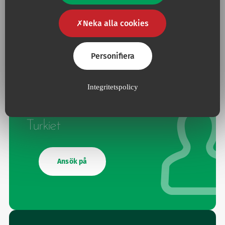
Ansök på
Neka alla cookies
Personifiera
Integritetspolicy
Turkiet
Ansök på