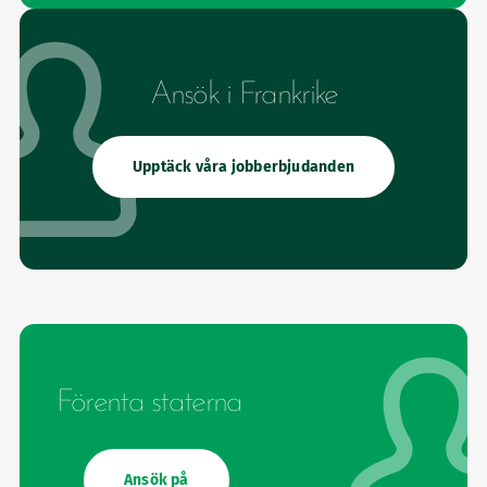
Ansök i Frankrike
Upptäck våra jobberbjudanden
Förenta staterna
Ansök på