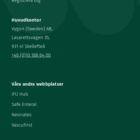
Registrera dig
Huvudkontor
Vygon (Sweden) AB,
Lasarettsvägen 35,
931 41 Skellefteå
+46 (0)10 188 64 00
Våra andra webbplatser
IFU Hub
Safe Enteral
Neonates
VascuFirst