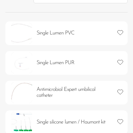
ter
Lägg ti
Single Lumen PVC
Lägg ti
Single Lumen PUR
Antimicrobial Expert umbilical
imism och humanism.
Lägg ti
catheter
Lägg ti
Single silicone lumen / Haumont kit