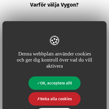
Varför välja Vygon?
Vi tror nämligen på att vara
Eftersom nyttig
innovation
Denna webbplats använder cookies
nära våra kunder, lyhörda och
driver våra projekt
och ger dig kontroll över vad du vill
ständigt anpassade till deras
aktivera
behov
OK, acceptera allt
Neka alla cookies
För oss är
kvalitet
en absolut
Eftersom vi ständigt ökar
nödvändighet
våra ansträngningar för att