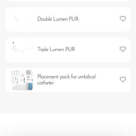
Lägg ti
Double Lumen PUR
Lägg ti
Triple Lumen PUR
Placement pack for umbilical
Lägg ti
catheter