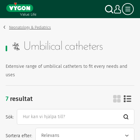
Cookie- hanteringspanel
Hoppa
Sök
Mitt
till
huvudinnehåll
Neonatology & Pediatrics
Umbilical catheters
Extensive range of umbilical catheters to fit every needs and
uses
7
resultat
umbilical catheters
Sök:
Sortera efter: