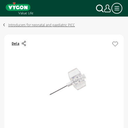
Cookie- hanteringspanel
Hoppa
Sök
Mitt
till
huvudinnehåll
Introducers for neonatal and paediatric PICC
Dela