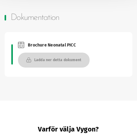
Dokumentation
Brochure Neonatal PICC
Brochures and Catalogues
Ladda ner detta dokument
Varför välja Vygon?