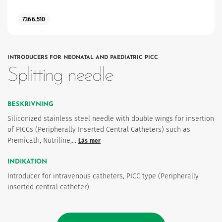
7366.510
ter
INTRODUCERS FOR NEONATAL AND PAEDIATRIC PICC
Splitting needle
BESKRIVNING
Siliconized stainless steel needle with double wings for insertion
of PICCs (Peripherally Inserted Central Catheters) such as
Premicath, Nutriline,…
Läs mer
imism och humanism.
INDIKATION
Introducer for intravenous catheters, PICC type (Peripherally
inserted central catheter)