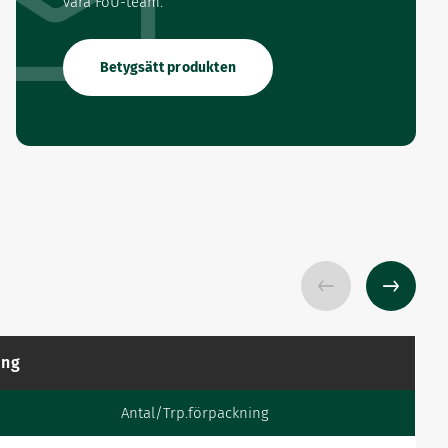
våra FoU-team.
Betygsätt produkten
ing
Antal/Trp.förpackning