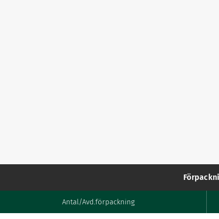
Förpackn
Antal/Avd.förpackning