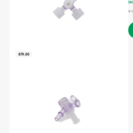
IN
4-
Urinary
879.00