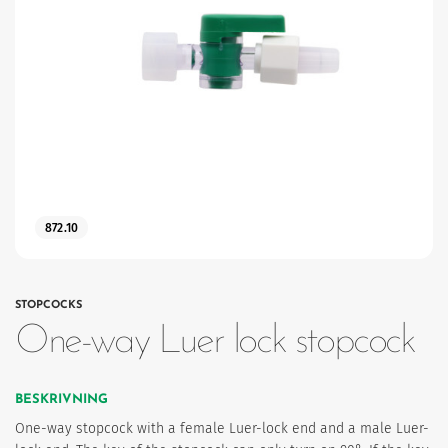
872.10
STOPCOCKS
One-way Luer lock stopcock
BESKRIVNING
One-way stopcock with a female Luer-lock end and a male Luer-