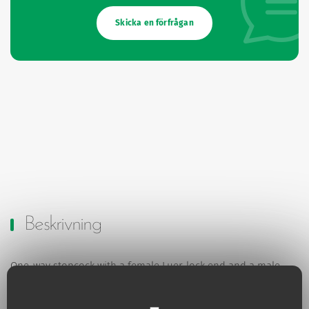
Skicka en förfrågan
Beskrivning
One-way stopcock with a female Luer-lock end and a male
Luer-lock end.