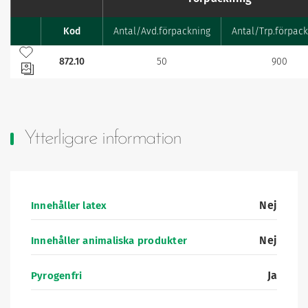
Kod
Antal/Avd.förpackning
Antal/Trp.förpac
Favourites
Lägg till bland mina favoriter
872.10
50
900
Ytterligare information
Nej
Innehåller latex
Nej
Innehåller animaliska produkter
Ja
Pyrogenfri