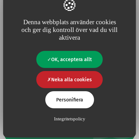
The key of the stopcock can only turn on 90°. If the key is
directed towards the male Luer-lock end, the stopcock is in
an open position; if the key is turned laterally by 90°, it is in a
Denna webbplats använder cookies
closed position.
och ger dig kontroll över vad du vill
aktivera
Bore: 2.1 mm.
Maximum pressure resistance: 15 bar
OK, acceptera allt
Neka alla cookies
Har du en fråga?
Kontakta oss
Personifiera
Kontakt
Integritetspolicy