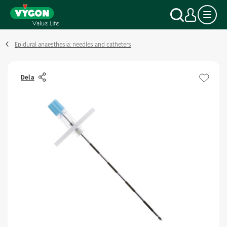
Cookie- hanteringspanel
Hoppa
Sök
Mitt
till
huvudinnehåll
Epidural anaesthesia: needles and catheters
Dela