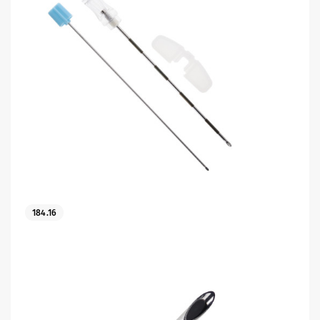
184.16