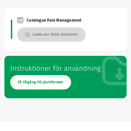
Catalogue Pain Management
Brochures and Catalogues
Ladda ner detta dokument
Instruktioner för användning
Få tillgång till plattformen