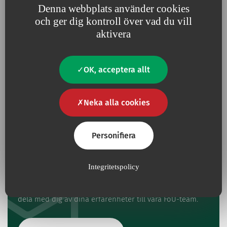
Denna webbplats använder cookies
och ger dig kontroll över vad du vill
aktivera
Har du en fråga?
Kontakta oss
OK, acceptera allt
Kontakt
Neka alla cookies
Personifiera
Ge oss din feedback
Integritetspolicy
Om du redan har använt den här produkten kan du
dela med dig av dina erfarenheter till våra FoU-team.