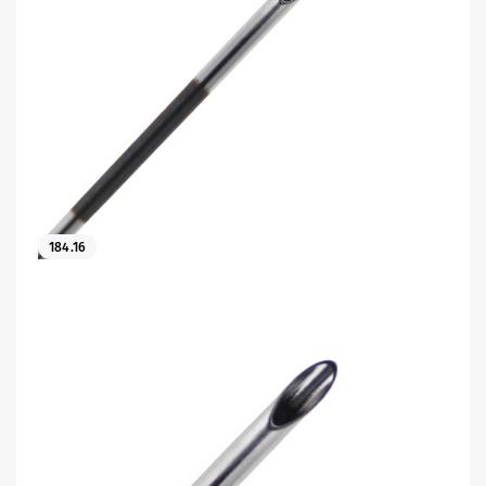
184.16