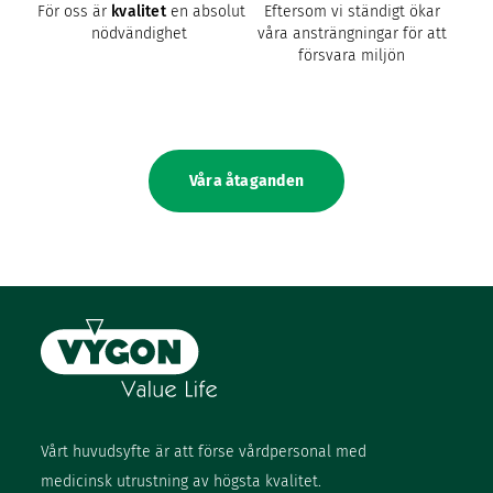
För oss är
kvalitet
en absolut
Eftersom vi ständigt ökar
nödvändighet
våra ansträngningar för att
försvara miljön
Våra åtaganden
Vårt huvudsyfte är att förse vårdpersonal med
medicinsk utrustning av högsta kvalitet.