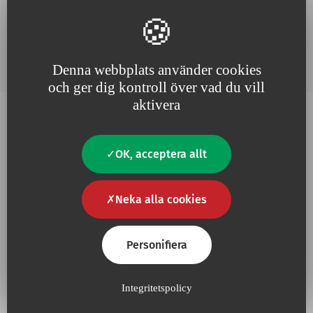
facebook
instagram
linkedin
youtube
Denna webbplats använder cookies
och ger dig kontroll över vad du vill
aktivera
OK, acceptera allt
Varför välja Vygon?
Neka alla cookies
Personifiera
Integritetspolicy
Vi tror nämligen på att vara
Eftersom nyttig
innovation
nära våra kunder, lyhörda och
driver våra projekt