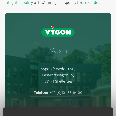
integritetspolicy
och vår integritetspolicy för
sökande
.
Vygon
Vygon (Sweden) AB,
Lasarettsvägen 35,
931 41 Skellefteå
Telefon:
+46 (0)10 188 64 00