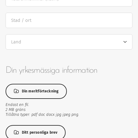
Stad / ort
ter
Land
Din yrkesmässiga information
Din
meritförteckning
Din meritförteckning
imism och humanism.
Endast en fil.
2 MB gräns
Tillåtna typer: pdf doc docx jpg jpeg png.
Ditt
personliga
Ditt personliga brev
brev