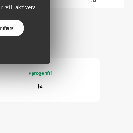
20
240
 vill aktivera
nifiera
Pyrogenfri
Ja