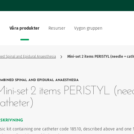
Våra produkter
Resurser
Vygon gruppen
ing
ärlden
Dokumentation
Vårt erbjudande
re inom hälso- och
Vårt sociala och miljömäss
sektorn
ed Spinal and Epidural Anaesthesia
Mini-set 2 items PERISTYL (needle + cat
ationsstrategi
Vygon rekryterar
MBINED SPINAL AND EPIDURAL ANAESTHESIA
produktfavoriter
ini-set 2 items PERISTYL (nee
atheter)
ESKRIVNING
sic kit containing one catheter code 185.10, described above and one 