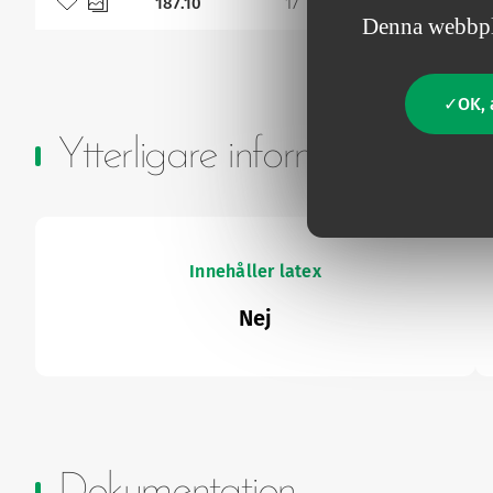
187.10
17
90
Denna webbpla
OK, 
Ytterligare information
Innehåller latex
Nej
Dokumentation