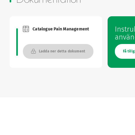
Instru
Catalogue Pain Management
Brochures and Catalogues
använ
Ladda ner detta dokument
Få till