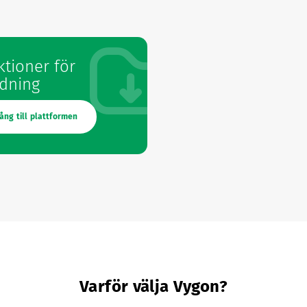
ktioner för
dning
gång till plattformen
Varför välja Vygon?