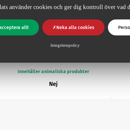
White
1.0
0.5
90
ts använder cookies och ger dig kontroll över vad du
acceptera allt
Neka alla cookies
Perso
Integritetspolicy
Innehåller animaliska produkter
Nej