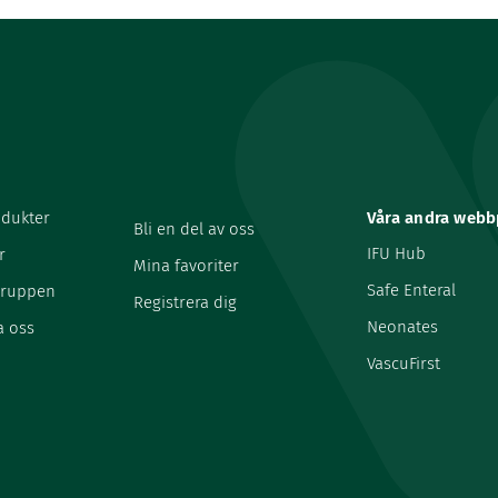
odukter
Våra andra webb
Bli en del av oss
IFU Hub
r
Mina favoriter
Safe Enteral
gruppen
Registrera dig
Neonates
a oss
VascuFirst