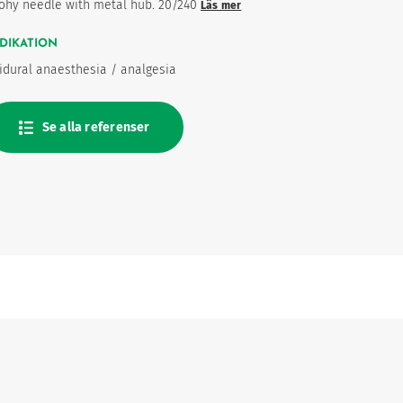
ohy needle with metal hub. 20/240
Läs mer
DIKATION
idural anaesthesia / analgesia
Se alla referenser