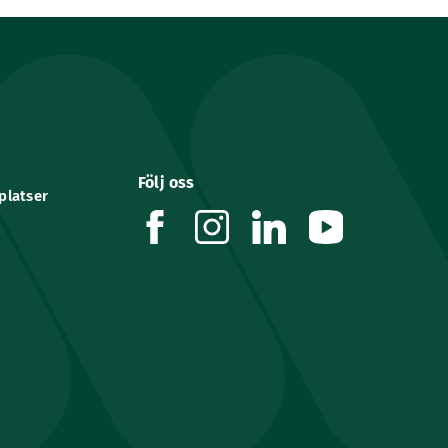
Följ oss
platser
facebook
instagram
linkedin
youtube