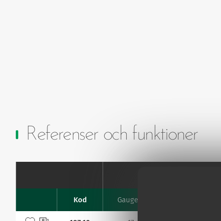
Referenser och funktioner
Needle
Kod
Gauge G
Length mm
Favourites
Lägg till bland mina favoriter