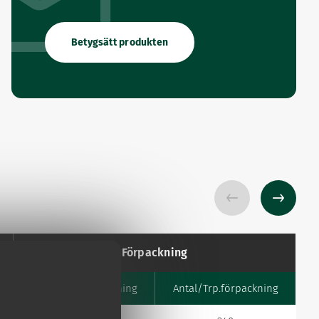
Betygsätt produkten
Förpackning
Antal/Avd.förpackning
Antal/Trp.förpackning