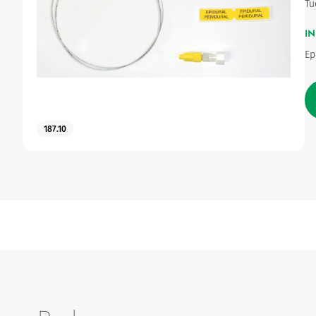
Tu
Urinary
IN
Ep
187.10