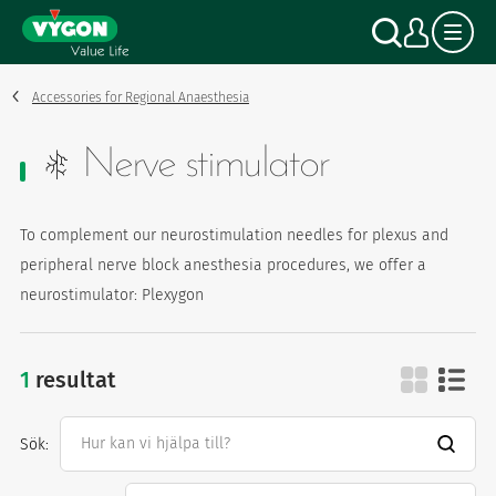
Cookie- hanteringspanel
Hoppa
Sök
Mitt
till
huvudinnehåll
Accessories for Regional Anaesthesia
Nerve stimulator
To complement our neurostimulation needles for plexus and
peripheral nerve block anesthesia procedures, we offer a
neurostimulator: Plexygon
1
resultat
nerve stimulator
Sök: