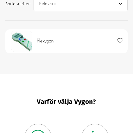
Sortera efter:
ter
Lägg ti
Plexygon
imism och humanism.
Varför välja Vygon?