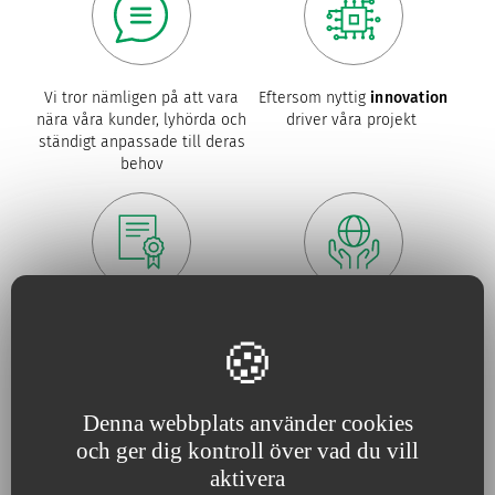
Vi tror nämligen på att vara
Eftersom nyttig
innovation
nära våra kunder, lyhörda och
driver våra projekt
ständigt anpassade till deras
behov
För oss är
kvalitet
en absolut
Eftersom vi ständigt ökar
nödvändighet
våra ansträngningar för att
försvara miljön
Denna webbplats använder cookies
och ger dig kontroll över vad du vill
aktivera
Våra åtaganden