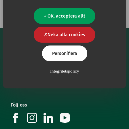
OK, acceptera allt
Neka alla cookies
Personifiera
Vårt huvudsyfte är att förse vårdpersonal med
Integritetspolicy
medicinsk utrustning av högsta kvalitet.
Följ oss
facebook
instagram
linkedin
youtube