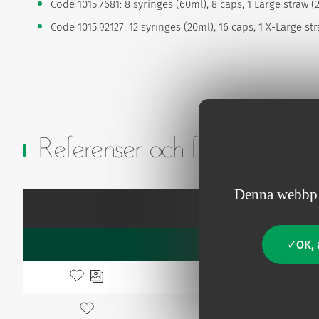
Code 1015.7681: 8 syringes (60ml), 8 caps, 1 Large straw 
Code 1015.92127: 12 syringes (20ml), 16 caps, 1 X-Large st
Referenser och funktioner
Denna webbpla
OK, 
Kod
Favourites
Lägg till bland mina favoriter
1015.728
Lägg till bland mina favoriter
1015.7281