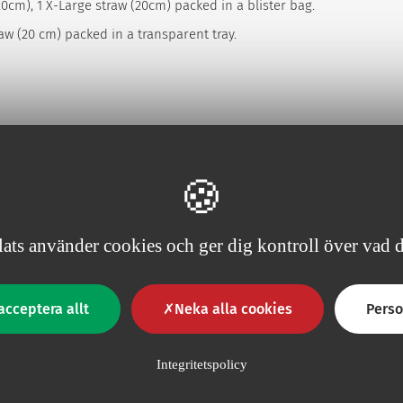
(20cm), 1 X-Large straw (20cm) packed in a blister bag.
raw (20 cm) packed in a transparent tray.
ts använder cookies och ger dig kontroll över vad du
Förpac
acceptera allt
Neka alla cookies
Perso
Antal/Avd.förpackning
20
Integritetspolicy
60