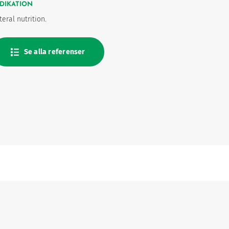
DIKATION
teral nutrition.
Se alla referenser