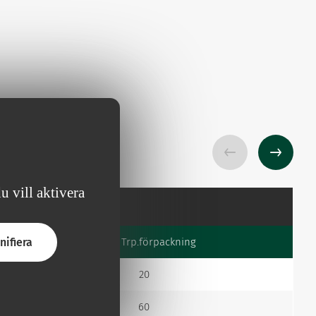
 vill aktivera
kning
nifiera
Antal/Trp.förpackning
20
60