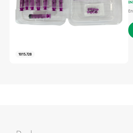
IN
En
Urinary
1015.728