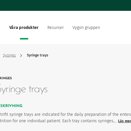
Våra produkter
Resurser
Vygon gruppen
ing
ärlden
Dokumentation
Vårt erbjudande
re inom hälso- och
Vårt sociala och miljömäss
sektorn
Syringes
Syringe trays
ationsstrategi
Vygon rekryterar
RINGES
produktfavoriter
yringe trays
ESKRIVNING
trifit syringe trays are indicated for the daily preparation of the enter
trition for one individual patient. Each tray contains syringes,…
Läs me