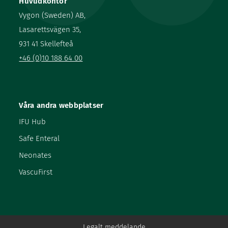
Huvudkontor
Vygon (Sweden) AB,
Lasarettsvägen 35,
931 41 Skellefteå
+46 (0)10 188 64 00
Våra andra webbplatser
IFU Hub
Safe Enteral
Neonates
VascuFirst
Legalt meddelande