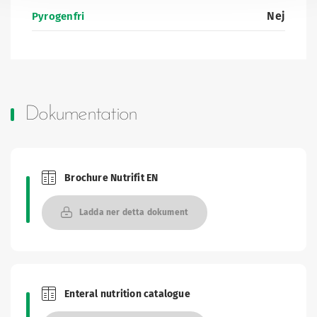
Nej
Pyrogenfri
Dokumentation
Brochure Nutrifit EN
Brochures and Catalogues
Ladda ner detta dokument
Enteral nutrition catalogue
Brochures and Catalogues