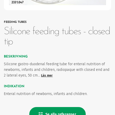
2331.047
ter
FEEDING TUBES
Silicone feeding tubes - closed
tip
BESKRIVNING
Silicone gastro-duodenal feeding tube for enteral nutrition of
newborns, infants and children, radiopaque with closed end and
2 lateral eyes, 50 cm…
Läs mer
imism och humanism.
INDIKATION
Enteral nutrition of newborns, infants and children.
Se alla referenser