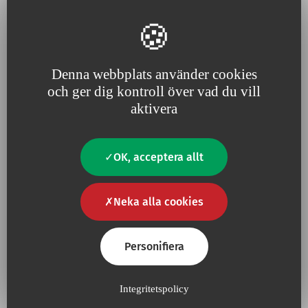
umbilical venous catheterisation
(parenteral nutrition, drug
administration,…
Denna webbplats använder cookies
Lägg till bland mina favori
och ger dig kontroll över vad du vill
aktivera
OK, acceptera allt
Neka alla cookies
Personifiera
Umbilical catheters
Single Lumen PUR
Catheter in radiopaque and
Integritetspolicy
transparent PUR, can be used for