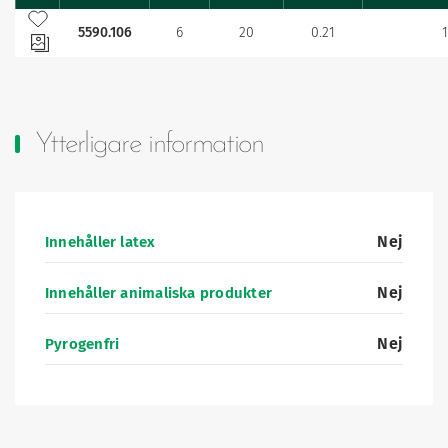
Lägg till bland mina favoriter
5590.106
6
20
0.21
Ytterligare information
Nej
Innehåller latex
Nej
Innehåller animaliska produkter
Nej
Pyrogenfri