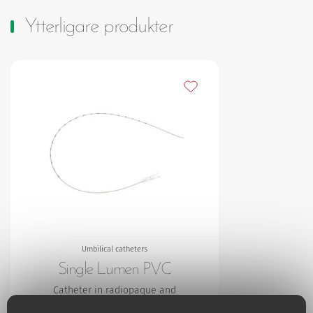
Ytterligare produkter
Lägg till bland mina favori
Umbilical catheters
Single Lumen PVC
Catheter in radiopaque and
transparent PVC, can be used for