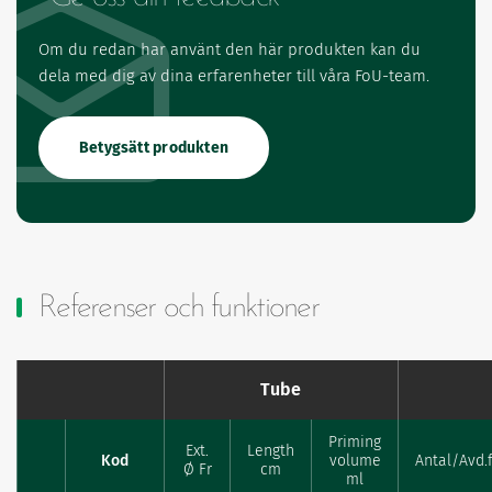
Om du redan har använt den här produkten kan du
dela med dig av dina erfarenheter till våra FoU-team.
Betygsätt produkten
Referenser och funktioner
Tube
Priming
Ext.
Length
Kod
volume
Antal/Avd.
Favourites
Ø Fr
cm
ml