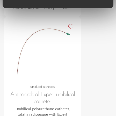
venous or arterial access. Supplied
with a 3-way stopcock vyclic color…
Lägg till bland mina favori
Umbilical catheters
Antimicrobial Expert umbilical
catheter
Umbilical polyurethane catheter,
totally radiopaque with Expert